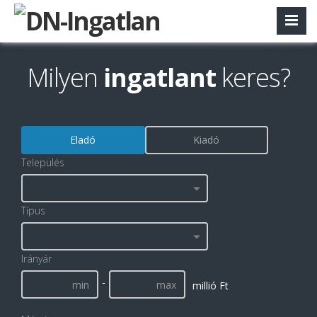
Milyen
ingatlant
keres?
Eladó
Kiadó
Település
Típus
Irányár
-
millió Ft