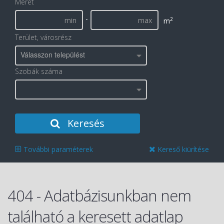
Méret
-
2
m
Terület, városrész
Válasszon települést
Szobák száma
Keresés
További paraméterek
Kereső kiürítése
404 - Adatbázisunkban nem
található a keresett adatlap