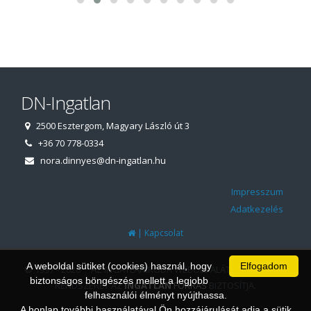
DN-Ingatlan
2500 Esztergom, Magyary László út 3
+36 70 778-0334
nora.dinnyes@dn-ingatlan.hu
Impresszum
Adatkezelés
|
Kapcsolat
A weboldal sütiket (cookies) használ, hogy
Elfogadom
© 1997 - 2026 AZ INGATLANIRODA WEBOLDALÁT ÉS ÜGYVITELI
biztonságos böngészés mellett a legjobb
RENDSZERÉT AZ
INGATLAN
FORRÁS
BIZTOSÍTJA.
felhasználói élményt nyújthassa.
A honlap további használatával Ön hozzájárulását adja a sütik