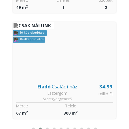
Méret:
Emelet:
Szobák:
2
49 m
1
2
CSAK NÁLUNK
Jó közlekedéssel
Kertkapcsolatos
Eladó
Családi ház
34.99
Esztergom
t
millió Ft
Szentgyörgymező
Méret:
Telek:
2
2
67 m
300 m