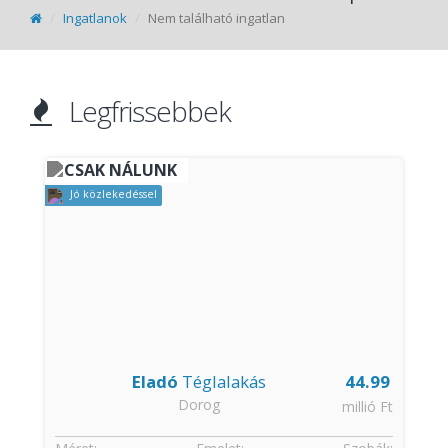
Ingatlanok
Nem található ingatlan
Legfrissebbek
CSAK NÁLUNK
Jó közlekedéssel
9
Eladó
Téglalakás
44.99
Dorog
t
millió Ft